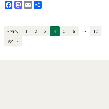
F
M
E
共
a
a
m
有
c
st
ai
e
o
l
« 前へ
1
2
3
4
5
6
…
12
b
d
次へ »
o
o
o
n
k
歴史・観光