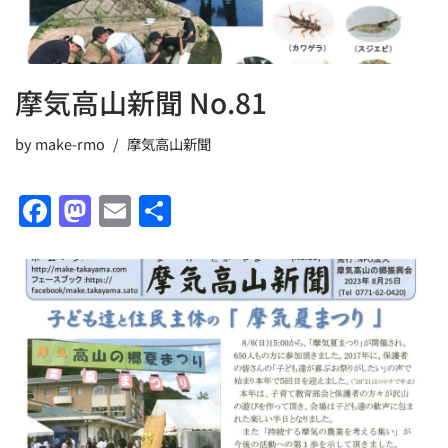
摩気高山新聞 No.81
by
make-rmo
摩気高山新聞
F
M
E
共
a
a
m
有
c
st
ai
e
o
l
b
d
o
o
o
n
k