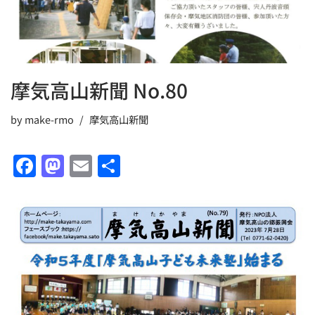
摩気高山新聞 No.80
by
make-rmo
摩気高山新聞
F
M
E
共
a
a
m
有
c
st
ai
e
o
l
b
d
o
o
o
n