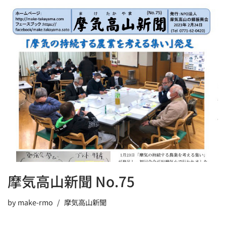
c
st
ai
e
o
l
b
d
o
o
o
n
k
摩気高山新聞 No.75
by
make-rmo
摩気高山新聞