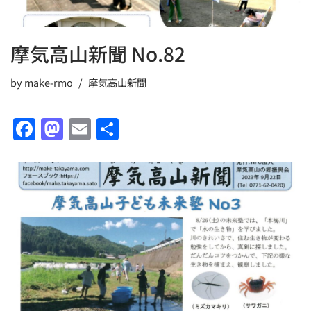
摩気高山新聞 No.82
by
make-rmo
摩気高山新聞
F
M
E
共
a
a
m
有
c
st
ai
e
o
l
b
d
o
o
o
n
k