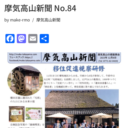
摩気高山新聞 No.84
by
make-rmo
摩気高山新聞
F
M
E
共
a
a
m
有
c
st
ai
e
o
l
b
d
o
o
o
n
k