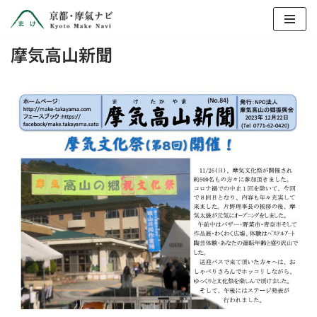
コ
摩気高山新聞
ン
テ
ン
ツ
へ
ス
キ
ッ
プ