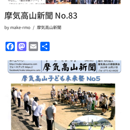
摩気高山新聞 No.83
by
make-rmo
摩気高山新聞
F
M
E
共
a
a
m
有
c
st
ai
e
o
l
b
d
o
o
o
n
k