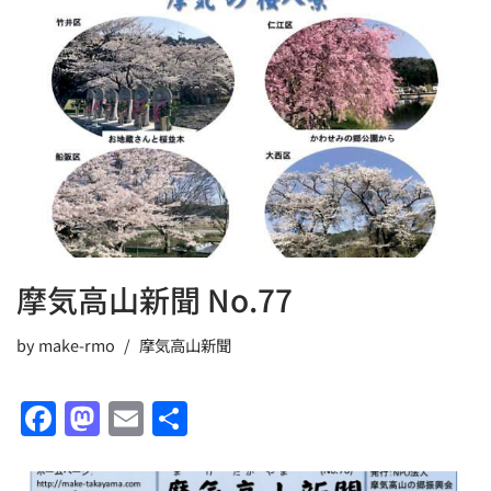
b
d
o
o
o
n
k
摩気高山新聞 No.77
by
make-rmo
摩気高山新聞
F
M
E
共
a
a
m
有
c
st
ai