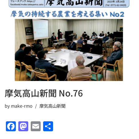
e
o
l
b
d
o
o
o
n
k
摩気高山新聞 No.76
by
make-rmo
摩気高山新聞
F
M
E
共
a
a
m
有