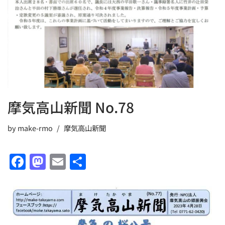
o
o
o
n
k
摩気高山新聞 No.78
by
make-rmo
摩気高山新聞
F
M
E
共
a
a
m
有
c
st
ai
e
o
l