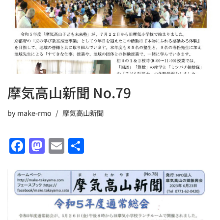
k
摩気高山新聞 No.79
by
make-rmo
摩気高山新聞
F
M
E
共
a
a
m
有
c
st
ai
e
o
l
b
d