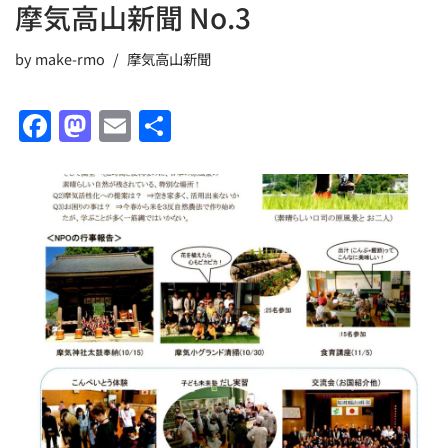
摩気高山新聞 No.3
by
make-rmo
摩気高山新聞
F
M
E
共
a
a
m
有
c
st
ai
e
o
l
b
d
o
o
o
n
k