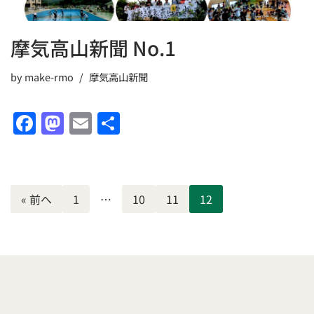
摩気高山新聞 No.1
by
make-rmo
摩気高山新聞
F
M
E
共
a
a
m
有
c
st
ai
e
o
l
« 前へ
1
…
10
11
12
b
d
o
o
o
n
k