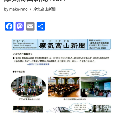
by
make-rmo
摩気高山新聞
F
M
E
共
a
a
m
有
c
st
ai
e
o
l
b
d
o
o
o
n
k