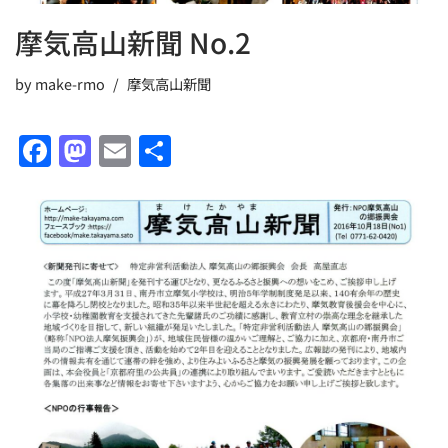
摩気高山新聞 No.2
by
make-rmo
摩気高山新聞
F
M
E
共
a
a
m
有
c
st
ai
e
o
l
b
d
o
o
o
n
k