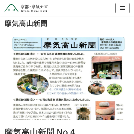
コ
摩気高山新聞
ン
テ
ン
ツ
へ
ス
キ
ッ
プ
摩気高山新聞 No.4