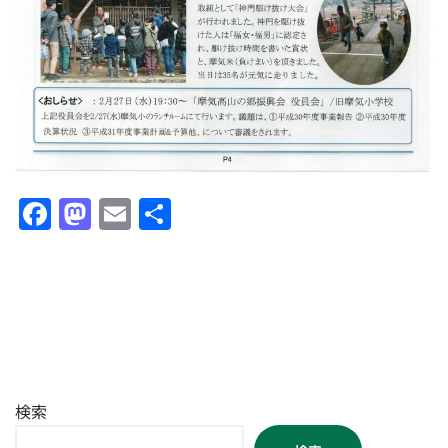
F
M
E
共
a
a
m
有
c
st
ai
e
o
l
b
d
o
o
o
n
検索
k